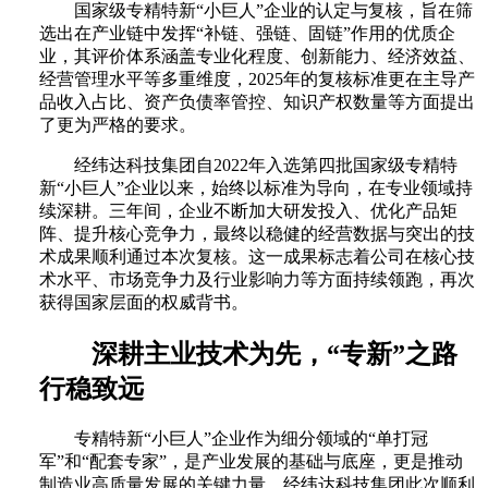
国家级专精特新
“小巨人”企业的认定与复核，旨在筛
选出在产业链中发挥“补链、强链、固链”作用的优质企
业，其评价体系涵盖专业化程度、创新能力、经济效益、
经营管理水平等多重维度，2025年的复核标准更在主导产
品收入占比、资产负债率管控、知识产权数量等方面提出
了更为严格的要求。
经纬达科技集团自
2022年入选第四批国家级专精特
新“小巨人”企业以来，始终以标准为导向，在专业领域持
续深耕。三年间，企业不断加大研发投入、优化产品矩
阵、提升核心竞争力，最终以稳健的经营数据与突出的技
术成果顺利通过本次复核。这一成果标志着公司在核心技
术水平、市场竞争力及行业影响力等方面持续领跑，再次
获得国家层面的权威背书。
深耕主业技术为先，
“专新”之路
行稳致远
专精特新
“小巨人”企业作为细分领域的“单打冠
军”和“配套专家”，是产业发展的基础与底座，更是推动
制造业高质量发展的关键力量。经纬达科技集团此次顺利