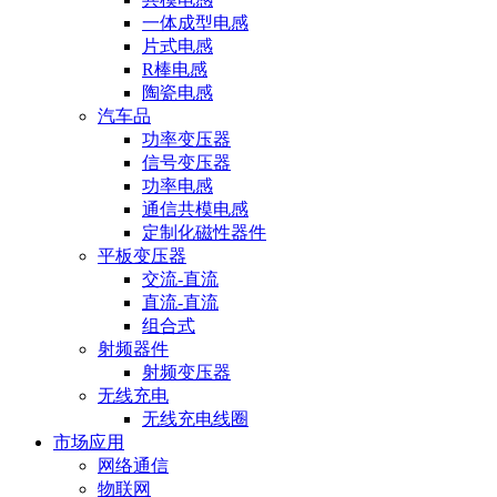
一体成型电感
片式电感
R棒电感
陶瓷电感
汽车品
功率变压器
信号变压器
功率电感
通信共模电感
定制化磁性器件
平板变压器
交流-直流
直流-直流
组合式
射频器件
射频变压器
无线充电
无线充电线圈
市场应用
网络通信
物联网