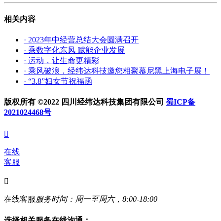
相关内容
· 2023年中经营总结大会圆满召开
· 乘数字化东风 赋能企业发展
· 运动，让生命更精彩
· 乘风破浪，经纬达科技邀您相聚慕尼黑上海电子展！
· “3.8”妇女节祝福函
版权所有 ©2022 四川经纬达科技集团有限公司
蜀ICP备
2021024468号

在线
客服

在线客服
服务时间：周一至周六，8:00-18:00
选择相关服务在线沟通：