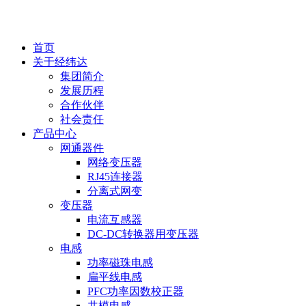
EN
首页
关于经纬达
集团简介
发展历程
合作伙伴
社会责任
产品中心
网通器件
网络变压器
RJ45连接器
分离式网变
变压器
电流互感器
DC-DC转换器用变压器
电感
功率磁珠电感
扁平线电感
PFC功率因数校正器
共模电感