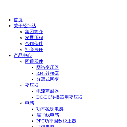
EN
首页
关于经纬达
集团简介
发展历程
合作伙伴
社会责任
产品中心
网通器件
网络变压器
RJ45连接器
分离式网变
变压器
电流互感器
DC-DC转换器用变压器
电感
功率磁珠电感
扁平线电感
PFC功率因数校正器
共模电感